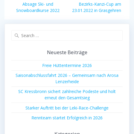
Previous
Next
Absage Ski- und
Bezirks-Kanzi-Cup am
post:
post:
Snowboardkurse 2022
23.01.2022 in Grasgehren
Search
for:
Neueste Beiträge
Freie Hüttentermine 2026
Saisonabschlussfahrt 2026 – Gemeinsam nach Arosa
Lenzerheide
SC Kressbronn sichert zahlreiche Podeste und holt
erneut den Gesamtsieg
Starker Auftritt bei der Leki-Race-Challenge
Rennteam startet Erfolgreich in 2026
Kategorien