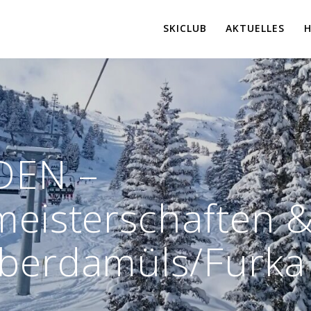
SKICLUB
AKTUELLES
DEN –
meisterschaften 
Oberdamüls/Furka