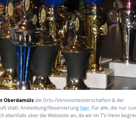
 in Oberdamüls
die Orts-/Vereinsmeisterschaften & der
auf) statt. Anmeldung/Reservierung
hier
. Für alle, die nur zu
h ebenfalls über die Webseite an, da wir im TV-Heim begre