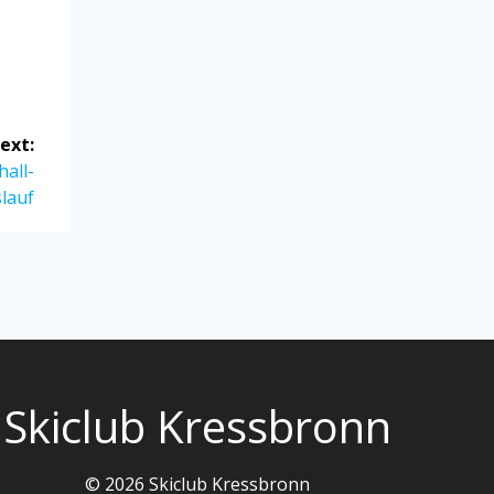
ext:
all-
lauf
Skiclub Kressbronn
© 2026 Skiclub Kressbronn