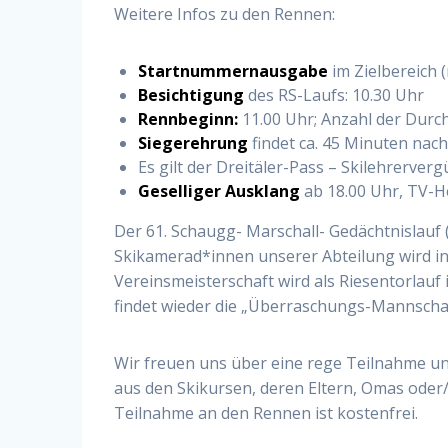
Weitere Infos zu den Rennen:
Startnummernausgabe
im Zielbereich (
Besichtigung
des RS-Laufs: 10.30 Uhr
Rennbeginn:
11.00 Uhr; Anzahl der Dur
Siegerehrung
findet ca. 45 Minuten nach
Es gilt der Dreitäler-Pass – Skilehrerve
Geselliger Ausklang
ab 18.00 Uhr, TV-H
Der 61. Schaugg- Marschall- Gedächtnislauf
Skikamerad*innen unserer Abteilung wird in
Vereinsmeisterschaft wird als Riesentorlauf
findet wieder die „Überraschungs-Mannschaf
Wir freuen uns über eine rege Teilnahme u
aus den Skikursen, deren Eltern, Omas oder
Teilnahme an den Rennen ist kostenfrei.